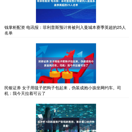
钱掌柜配资 电讯报：菲利普斯预计将被列入曼城本赛季英超的25人
名单
民银证券 女子用毯子把狗子包起来，伪装成抱小孩坐网约车。司
机：我今天拉着可云了