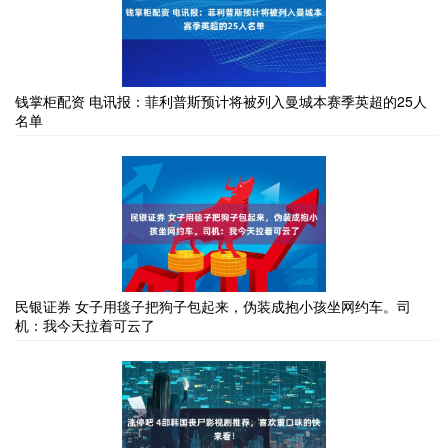
钱掌柜配资 电讯报：菲利普斯预计将被列入曼城本赛季英超的25人
名单
民银证券 女子用毯子把狗子包起来，伪装成抱小孩坐网约车。司
机：我今天拉着可云了