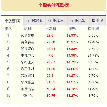
个股实时涨跌榜
个股跌幅
个股流入
个股流出
换手率
个股涨幅
排名
名称
最新价
涨幅
换手率
1
蓝盾光电
22.81
19.99%
0.55%
2
百普赛斯
77.68
19.97%
12.46%
3
近岸蛋白
55.54
18.88%
7.79%
4
中能电气
7.6
14.98%
21.79%
5
毕得医药
70.67
14.72%
8.97%
6
海正生材
11.89
14.66%
4.66%
7
普瑞眼科
38.11
14.27%
6.76%
8
华大智造
61.51
14.27%
4.08%
9
华康洁净
50.24
14.18%
14.53%
10
海达尔
80.75
13.27%
6.70%