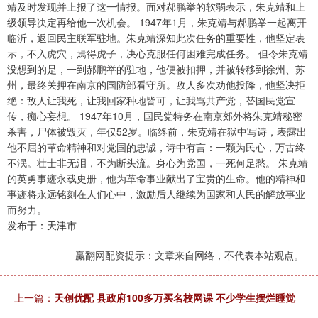
靖及时发现并上报了这一情报。面对郝鹏举的软弱表示，朱克靖和上
级领导决定再给他一次机会。 1947年1月，朱克靖与郝鹏举一起离开
临沂，返回民主联军驻地。朱克靖深知此次任务的重要性，他坚定表
示，不入虎穴，焉得虎子，决心克服任何困难完成任务。 但令朱克靖
没想到的是，一到郝鹏举的驻地，他便被扣押，并被转移到徐州、苏
州，最终关押在南京的国防部看守所。敌人多次劝他投降，他坚决拒
绝：敌人让我死，让我回家种地皆可，让我骂共产党，替国民党宣
传，痴心妄想。 1947年10月，国民党特务在南京郊外将朱克靖秘密
杀害，尸体被毁灭，年仅52岁。临终前，朱克靖在狱中写诗，表露出
他不屈的革命精神和对党国的忠诚，诗中有言：一颗为民心，万古终
不泯。壮士非无泪，不为断头流。身心为党国，一死何足愁。 朱克靖
的英勇事迹永载史册，他为革命事业献出了宝贵的生命。他的精神和
事迹将永远铭刻在人们心中，激励后人继续为国家和人民的解放事业
而努力。
发布于：天津市
赢翻网配资提示：文章来自网络，不代表本站观点。
上一篇：
天创优配 县政府100多万买名校网课 不少学生摆烂睡觉