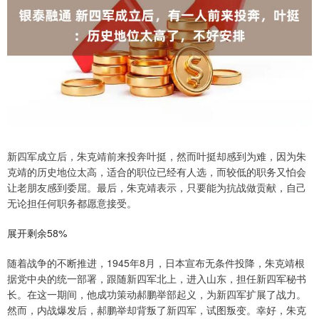
新四军成立后，朱克靖前来投奔叶挺，然而叶挺却感到为难，因为朱
克靖的历史地位太高，适合的职位已经有人选，而较低的职务又怕会
让老朋友感到委屈。最后，朱克靖表示，只要能为抗战做贡献，自己
无论担任何职务都愿意接受。
展开剩余58%
随着战争的不断推进，1945年8月，日本宣布无条件投降，朱克靖根
据党中央的统一部署，跟随新四军北上，进入山东，担任新四军秘书
长。在这一期间，他成功策动郝鹏举部起义，为新四军扩展了战力。
然而，内战爆发后，郝鹏举却背叛了新四军，试图叛变。幸好，朱克