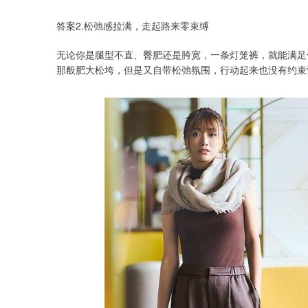
答案2.松弛感拉满，走起路来零束缚
无论你是腿型不直、臀肥还是胯宽，一条灯笼裤，就能满足
那般肥大松垮，但是又自带松弛氛围，行动起来也没有约束