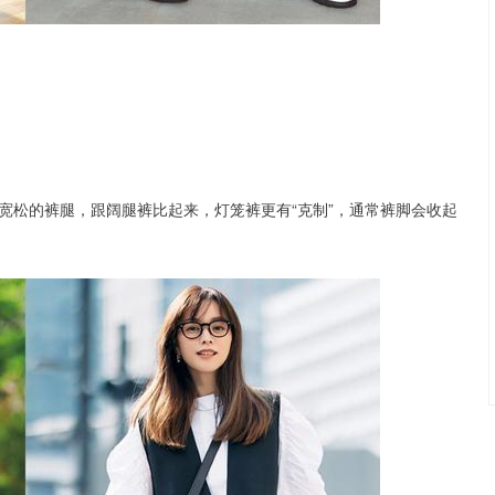
宽松的裤腿，跟阔腿裤比起来，灯笼裤更有“克制”，通常裤脚会收起