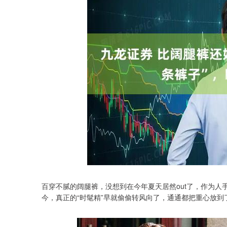
百穿不腻的阔腿裤，没想到在今年夏天居然out了，作为
今，真正的“时髦精”早就偷偷转风向了，通通都把重心放到了
深证成指
14311.01
.68
1.02%
200.89
1