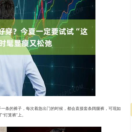
人手一条的裤子，每次着急出门的时候，都会直接套条阔腿裤，可现如
“灯笼裤”上。
沪深300
4694.44
.42%
43.13
0.93%