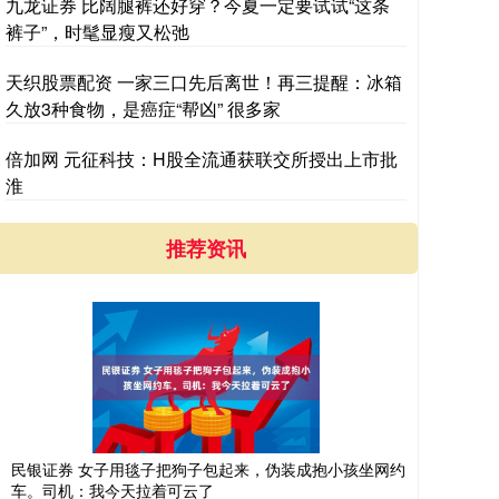
九龙证券 比阔腿裤还好穿？今夏一定要试试“这条
裤子”，时髦显瘦又松弛
天织股票配资 一家三口先后离世！再三提醒：冰箱
久放3种食物，是癌症“帮凶” 很多家
倍加网 元征科技：H股全流通获联交所授出上市批
淮
推荐资讯
民银证券 女子用毯子把狗子包起来，伪装成抱小孩坐网约
车。司机：我今天拉着可云了