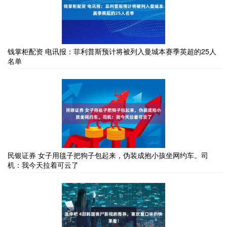
钱掌柜配资 电讯报：菲利普斯预计将被列入曼城本赛季英超的25人
名单
民银证券 女子用毯子把狗子包起来，伪装成抱小孩坐网约车。司
机：我今天拉着可云了