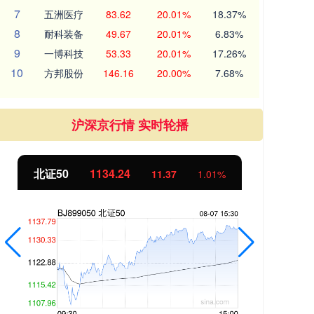
7
五洲医疗
83.62
20.01%
18.37%
8
耐科装备
49.67
20.01%
6.83%
9
一博科技
53.33
20.01%
17.26%
10
方邦股份
146.16
20.00%
7.68%
沪深京行情 实时轮播
北证50
1134.24
创
11.37
1.01%