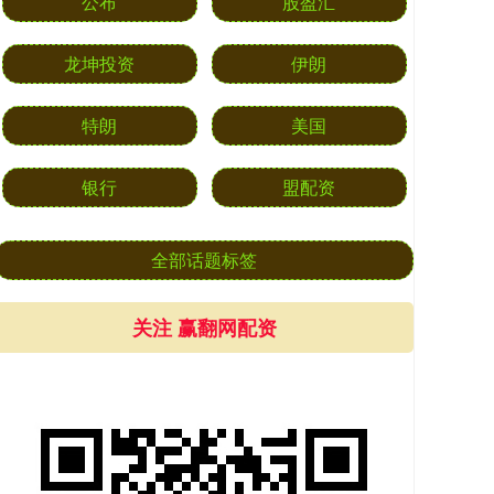
公布
股盈汇
龙坤投资
伊朗
特朗
美国
银行
盟配资
全部话题标签
关注 赢翻网配资