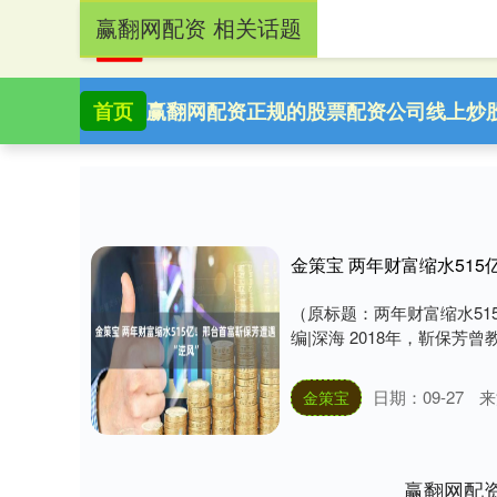
赢翻网配资 相关话题
首页
赢翻网配资
正规的股票配资公司
线上炒
金策宝 两年财富缩水515
（原标题：两年财富缩水51
编|深海 2018年，靳保芳
日期：09-27
来
金策宝
赢翻网配