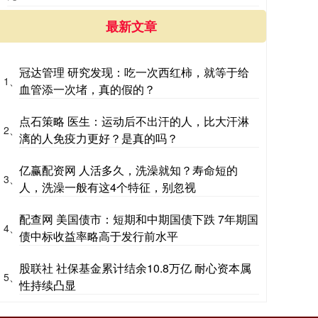
最新文章
冠达管理 研究发现：吃一次西红柿，就等于给
1、
血管添一次堵，真的假的？
点石策略 医生：运动后不出汗的人，比大汗淋
2、
漓的人免疫力更好？是真的吗？
亿赢配资网 人活多久，洗澡就知？寿命短的
3、
人，洗澡一般有这4个特征，别忽视
配查网 美国债市：短期和中期国债下跌 7年期国
4、
债中标收益率略高于发行前水平
股联社 社保基金累计结余10.8万亿 耐心资本属
5、
性持续凸显