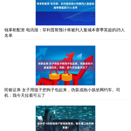
钱掌柜配资 电讯报：菲利普斯预计将被列入曼城本赛季英超的25人
名单
民银证券 女子用毯子把狗子包起来，伪装成抱小孩坐网约车。司
机：我今天拉着可云了