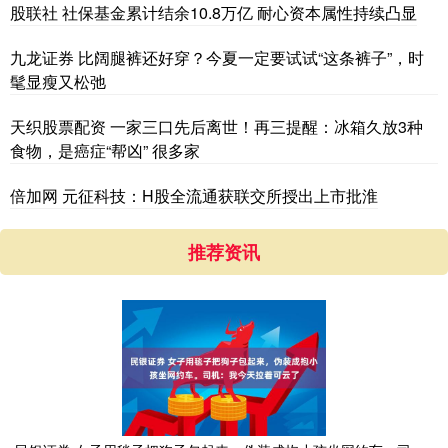
股联社 社保基金累计结余10.8万亿 耐心资本属性持续凸显
九龙证券 比阔腿裤还好穿？今夏一定要试试“这条裤子”，时
髦显瘦又松弛
天织股票配资 一家三口先后离世！再三提醒：冰箱久放3种
食物，是癌症“帮凶” 很多家
倍加网 元征科技：H股全流通获联交所授出上市批淮
推荐资讯