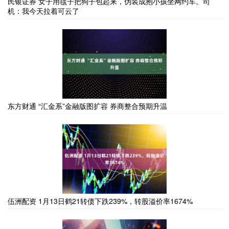
民银证券 女子用毯子把狗子包起来，伪装成抱小孩坐网约车。司
机：我今天拉着可云了
东方财通 “汇金系”金融版图扩容 券商整合预期升温
伍洲配资 1月13日鹤21转债下跌239%，转股溢价率1674%