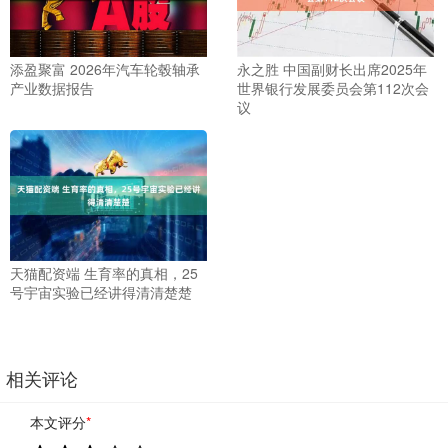
添盈聚富 2026年汽车轮毂轴承
永之胜 中国副财长出席2025年
产业数据报告
世界银行发展委员会第112次会
议
天猫配资端 生育率的真相，25
号宇宙实验已经讲得清清楚楚
相关评论
本文评分
*