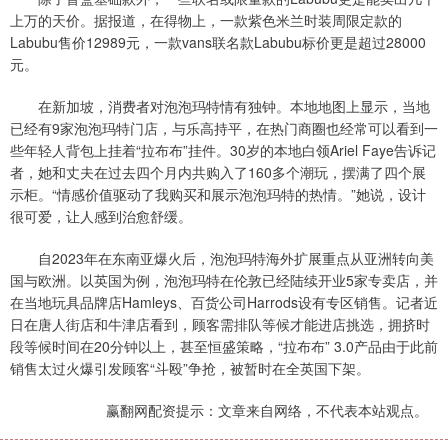
上万的天价。据报道，在得物上，一款紫色米兰时装周限定款的
Labubu售价12989元，一款vans联名款Labubu标价更是超过28000
元。
在新加坡，消费者对泡泡玛特情有独钟。本地地图上显示，当地
已经有9家泡泡玛特门店，与乐高持平，在热门商圈也经常可以看到一
些年轻人背包上挂着“拉布布”挂件。30岁的本地白领Ariel Faye告诉记
者，她和丈夫在过去四个月内共购入了160多个潮玩，摆满了四个展
示柜。“情感价值驱动了我购买和展示泡泡玛特的热情。”她说，设计
很可爱，让人感到治愈舒缓。
自2023年在东南亚爆火后，泡泡玛特海外扩展重点从亚洲转向美
国与欧洲。以英国为例，泡泡玛特在伦敦已经陆续开业5家专卖店，并
在当地玩具品牌店Hamleys、百货公司Harrods设有专区销售。记者近
日在唐人街店和牛津店看到，顾客需排队等候才能进店挑选，拥挤时
段等候时间在20分钟以上，甚至恒盛策略，“拉布布” 3.0产品由于此前
销售太过火爆引发顾客“斗殴”争抢，被暂时在全英国下架。
赢翻网配资提示：文章来自网络，不代表本站观点。