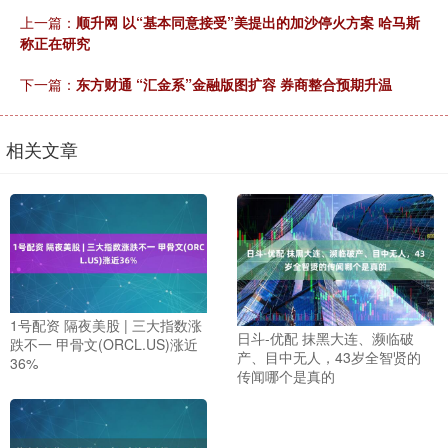
上一篇：
顺升网 以“基本同意接受”美提出的加沙停火方案 哈马斯
称正在研究
下一篇：
东方财通 “汇金系”金融版图扩容 券商整合预期升温
相关文章
1号配资 隔夜美股 | 三大指数涨
日斗-优配 抹黑大连、濒临破
跌不一 甲骨文(ORCL.US)涨近
产、目中无人，43岁全智贤的
36%
传闻哪个是真的