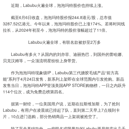
近期，Labubu火遍全球，泡泡玛特股价也持续上涨。
截至6月6日收盘，泡泡玛特股价报244.8港元/股，总市值
3287.52亿港元。今年以来，泡泡玛特股价已上涨174%。若将时间线
拉长，从2024年初至今，泡泡玛特的股价涨幅超过了11倍。
Labubu火遍全球，有联名款被炒至2万多
Labubu有多火？从国内的刘亦菲、迪丽热巴，到国外的蕾哈娜、
贝克汉姆等，一众顶流明星纷纷上身带货。
作为泡泡玛特现象级IP，Labubu第三代搪胶毛绒产品“前方高
能”系列于4月24日发售，新系列上架即在全球范围内引发抢购。新品
发售当日，泡泡玛特APP登顶美国APP STORE购物榜，一日之内跃升
114个位次，成为免费总榜第四名。
据第一财经，一位美国用户说，近期在拉斯维加斯，为了抢到
Labubu，有用户在凌晨就已排起了队，直到第二天早上7点领到卡
片，10点进门选购，部分热销商品一上架就被抢空了。
除了盲盒基础款外，一些联名或限量款的Labubu更是能卖出几千