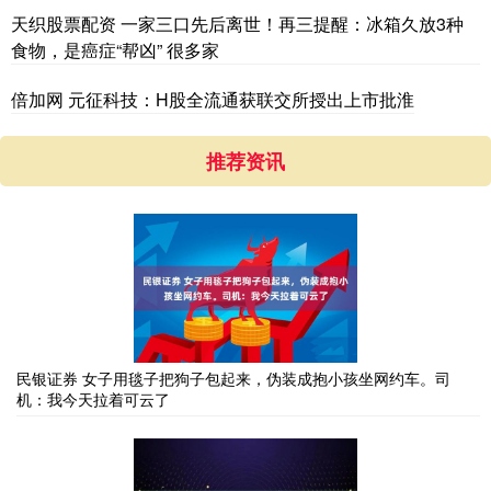
天织股票配资 一家三口先后离世！再三提醒：冰箱久放3种
食物，是癌症“帮凶” 很多家
倍加网 元征科技：H股全流通获联交所授出上市批淮
推荐资讯
民银证券 女子用毯子把狗子包起来，伪装成抱小孩坐网约车。司
机：我今天拉着可云了