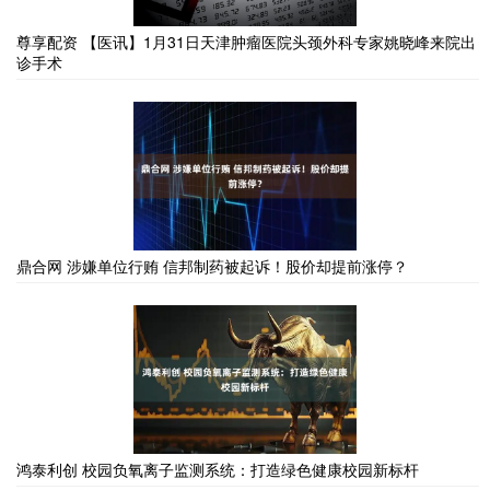
尊享配资 【医讯】1月31日天津肿瘤医院头颈外科专家姚晓峰来院出
诊手术
鼎合网 涉嫌单位行贿 信邦制药被起诉！股价却提前涨停？
鸿泰利创 校园负氧离子监测系统：打造绿色健康校园新标杆