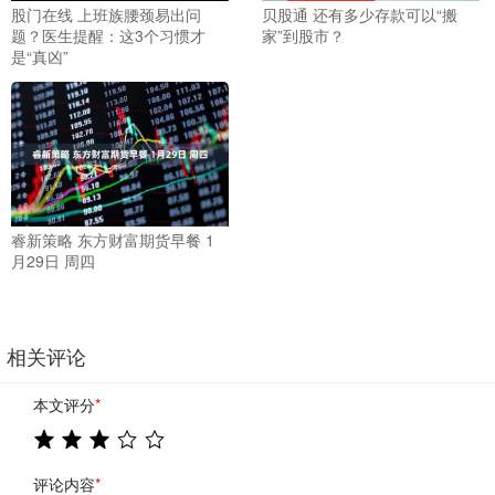
股门在线 上班族腰颈易出问
贝股通 还有多少存款可以“搬
题？医生提醒：这3个习惯才
家”到股市？
是“真凶”
睿新策略 东方财富期货早餐 1
月29日 周四
相关评论
本文评分
*
评论内容
*