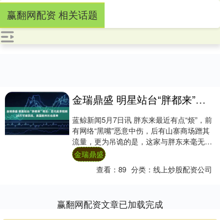
赢翻网配资 相关话题
金瑞鼎盛 明星站台“胖都来”背后：百元起录视频20万可请顶流，美国前州长也接单
蓝鲸新闻5月7日讯 胖东来最近有点“烦”，前
有网络“黑嘴”恶意中伤，后有山寨商场蹭其
流量，更为吊诡的是，这家与胖东来毫无关
联的商场，能集结一批明星为其站台。而
金瑞鼎盛
这....
查看：
89
分类：
线上炒股配资公司
赢翻网配资文章已加载完成