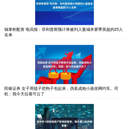
钱掌柜配资 电讯报：菲利普斯预计将被列入曼城本赛季英超的25人
名单
民银证券 女子用毯子把狗子包起来，伪装成抱小孩坐网约车。司
机：我今天拉着可云了