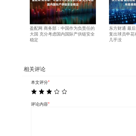
盈配网 商务部：中国作为负责任的
东方财通 最
大国 充分考虑国内国际产供链安全
复出球员申花
稳定
几乎没
相关评论
本文评分
*
评论内容
*