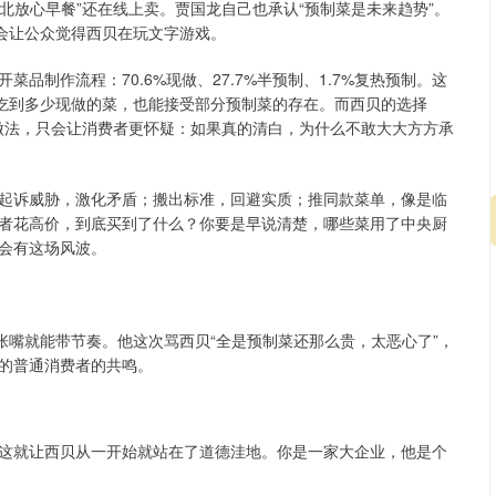
西北放心早餐”还在线上卖。贾国龙自己也承认“预制菜是未来趋势”。
而会让公众觉得西贝在玩文字游戏。
品制作流程：70.6%现做、27.7%半预制、1.7%复热预制。这
能吃到多少现做的菜，也能接受部分预制菜的存在。而西贝的选择
的做法，只会让消费者更怀疑：如果真的清白，为什么不敢大大方方承
起诉威胁，激化矛盾；搬出标准，回避实质；推同款菜单，像是临
者花高价，到底买到了什么？你要是早说清楚，哪些菜用了中央厨
会有这场风波。
张嘴就能带节奏。他这次骂西贝“全是预制菜还那么贵，太恶心了”，
的普通消费者的共鸣。
这就让西贝从一开始就站在了道德洼地。你是一家大企业，他是个