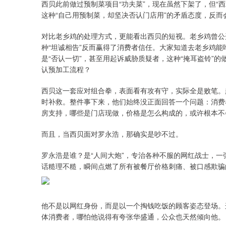
西贝此前做过预制菜项目“功夫菜”，现在虽然下架了，但“
这种“自己用预制菜，却坚决否认门店用”的矛盾态度，反
对比老乡鸡的处理方式，更能看出西贝的短视。老乡鸡曾公开菜
种“坦诚相告”反而赢得了消费者信任。大家知道去老乡鸡
是“否认一切”，甚至用起诉威胁质疑者，这种“掩耳盗铃”
认预加工流程？
西贝这一套应对组合拳，表面看有攻有守，实际全是败笔。
时补救。整件事下来，他们始终没正面回答一个问题：消费
房支持，哪些是门店现做，价格是怎么构成的，或许根本不
而且，当西贝面对罗永浩，那确实是吵不过。
罗永浩是谁？是“人间大炮”，专治各种不服的网红战士，一
话糙理不糙，瞬间点燃了所有被餐厅价格刺痛、被口感欺骗
他不是以网红身份，而是以一个掏钱吃饭的顾客姿态登场。
体消费者，哪怕他说得有夸张华盛通，公众也天然倾向他。