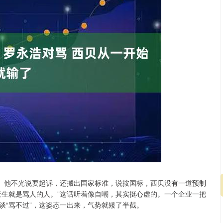
阵。他不光说要起诉，还搬出国家标准，说按国标，西贝没有一道预制
天生就是骂人的人。”这话听着像自嘲，其实挺心虚的。一个企业一把
谈“骂不过”，这姿态一出来，气势就矮了半截。
深证成指
14226.10
63%
115.98
0.82%