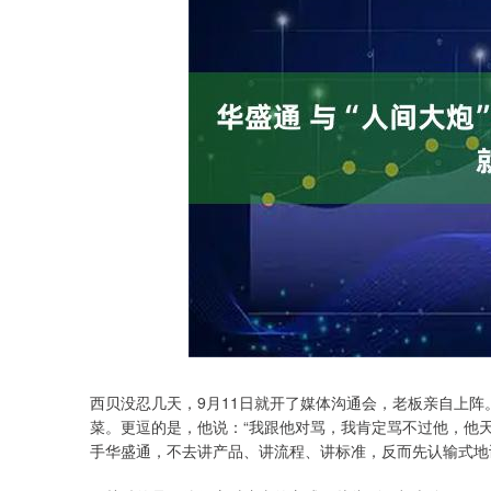
西贝没忍几天，9月11日就开了媒体沟通会，老板亲自上
菜。更逗的是，他说：“我跟他对骂，我肯定骂不过他，他
手华盛通，不去讲产品、讲流程、讲标准，反而先认输式地
上证指数
3925.07
.40
1.56%
24.72
0.