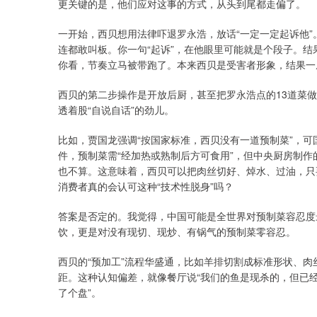
更关键的是，他们应对这事的方式，从头到尾都走偏了。
一开始，西贝想用法律吓退罗永浩，放话“一定一定起诉他
连都敢叫板。你一句“起诉”，在他眼里可能就是个段子。结
你看，节奏立马被带跑了。本来西贝是受害者形象，结果一
西贝的第二步操作是开放后厨，甚至把罗永浩点的13道菜做
透着股“自说自话”的劲儿。
比如，贾国龙强调“按国家标准，西贝没有一道预制菜”，
件，预制菜需“经加热或熟制后方可食用”，但中央厨房制
也不算。这意味着，西贝可以把肉丝切好、焯水、过油，只
消费者真的会认可这种“技术性脱身”吗？
答案是否定的。我觉得，中国可能是全世界对预制菜容忍度
饮，更是对没有现切、现炒、有锅气的预制菜零容忍。
西贝的“预加工”流程华盛通，比如羊排切割成标准形状、肉
距。这种认知偏差，就像餐厅说“我们的鱼是现杀的，但已经
了个盘”。