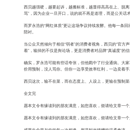
西贝越强硬，越要起诉，越搬标准，越显得高高在上、脱离群
骂”，因为企业一旦开口，说的就不再是道理，而是公关话
而罗永浩的“网红体质”更让这场争议持续发酵。他每一条回
陪衬。
当公众天然倾向于相信“弱者”的消费者视角，西贝的“官方声
着”，输掉的不仅是舆论场，更是消费者对品牌“真诚度”的
确实，罗永浩可能有些话夸张，但他戳中了行业通病。大家
价用预制，没人骂你。但你一边享受效率红利，一边卖着手
西贝这次，输不在菜，而在态度上、人设上，更输在预制菜
全文完
愿本文令有缘读到的朋友满意，如您喜欢，烦请给文章一个
愿本文令有缘读到的朋友满意，如您喜欢，烦请给文章一个
感恩生命里与你的每一次相逢，都是时光馈赠的温柔奇迹。