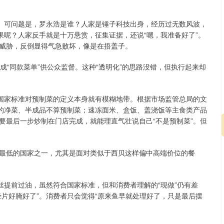
”。可问题是，罗永浩是谁？人家是锤子科技出身，经历过无数风波，
果呢？人家反手就是十万悬赏，征集证据，还说“嗯，我准备好了”。
威胁，反倒显得气急败坏，像是在捂盖子。
成“同款菜单”供公众监督。这种“透明化”的思路没错，但执行起来却
可国家标准对预制菜的定义本身就有模糊地带。根据市场监管总局的文
作的净菜、半成品不算预制菜；速冻面米、盒饭、盖浇饭等主食类产品
要最后一步炒制在门店完成，就能理直气壮说自己“不是预制菜”。但
最低的国家之一，尤其是面对类似于西贝这样偏中高端价位的餐
丝提前过油，虽然符合国家标准，但和消费者理解的“现做”仍有差
片好腌好了”。消费者只会觉得“原来鱼早就处理好了，只是最后摆