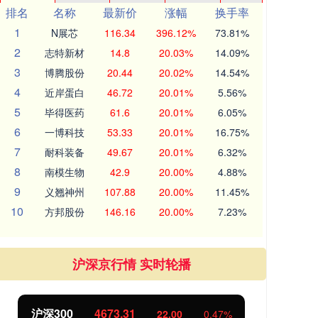
排名
名称
最新价
涨幅
换手率
1
N展芯
116.34
396.12%
73.81%
2
志特新材
14.8
20.03%
14.09%
3
博腾股份
20.44
20.02%
14.54%
4
近岸蛋白
46.72
20.01%
5.56%
5
毕得医药
61.6
20.01%
6.05%
6
一博科技
53.33
20.01%
16.75%
7
耐科装备
49.67
20.01%
6.32%
8
南模生物
42.9
20.00%
4.88%
9
义翘神州
107.88
20.00%
11.45%
10
方邦股份
146.16
20.00%
7.23%
沪深京行情 实时轮播
沪深300
4673.31
北
22.00
0.47%