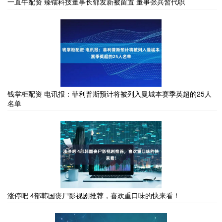
一直牛配资 臻镭科技董事长郁发新被留置 董事张兵暂代职
钱掌柜配资 电讯报：菲利普斯预计将被列入曼城本赛季英超的25人
名单
涨停吧 4部韩国丧尸影视剧推荐，喜欢重口味的快来看！