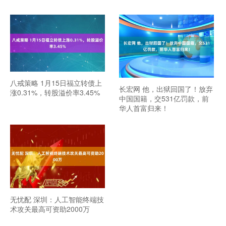
八戒策略 1月15日福立转债上
长宏网 他，出狱回国了！放弃
涨0.31%，转股溢价率3.45%
中国国籍，交531亿罚款，前
华人首富归来！
无忧配 深圳：人工智能终端技
术攻关最高可资助2000万