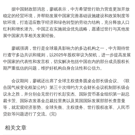
据中国财政部消息，廖岷表示，中方希望世行助力营造更加开放
稳定的经贸环境，并帮助发展中国家完善基础设施建设和政策制度等
软环境，打造适应数字经济和绿色转型的劳动力结构，充分释放人口
红利和增长潜力。中国正在实施就业优先战略，愿通过世行与其他发
展中国家共享相关发展经验。
廖岷强调，世行是全球最具影响力的多边机构之一，中方期待世
行遵守多边共识和规则，以2025年股权审议为契机，进一步提高发展
中国家的代表性和发言权，切实解决包括中国在内的部分成员股权长
期严重低估的问题，维护好机构自身合法性和公信力。
会议期间，廖岷还出席了全球主权债务圆桌会部长级会议、《联
合国气候变化框架公约》第三十次缔约方大会财长会议机制部长级会
议永之胜，并分别会见世行行长彭安杰、国际货币基金组织第一副总
裁卡茨、国际农发基金总裁拉里奥以及英国国际发展部部长查普曼
等，就宏观经济形势、全球失衡、主权债务、世行股权改革、人民币
贷款等问题进行了交流。(完)
相关文章