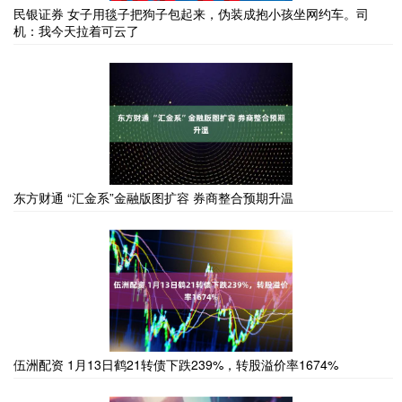
民银证券 女子用毯子把狗子包起来，伪装成抱小孩坐网约车。司
机：我今天拉着可云了
东方财通 “汇金系”金融版图扩容 券商整合预期升温
伍洲配资 1月13日鹤21转债下跌239%，转股溢价率1674%