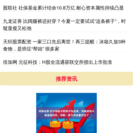
股联社 社保基金累计结余10.8万亿 耐心资本属性持续凸显
九龙证券 比阔腿裤还好穿？今夏一定要试试“这条裤子”，时
髦显瘦又松弛
天织股票配资 一家三口先后离世！再三提醒：冰箱久放3种
食物，是癌症“帮凶” 很多家
倍加网 元征科技：H股全流通获联交所授出上市批淮
推荐资讯